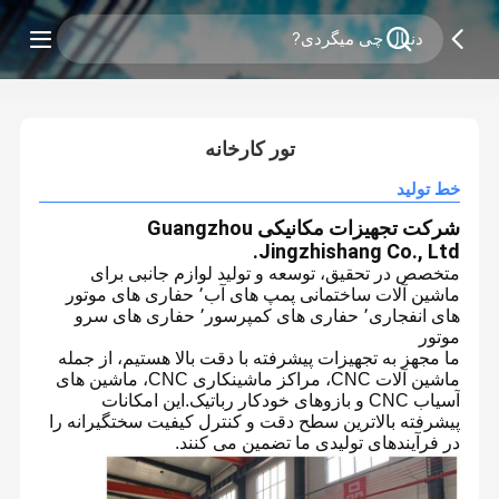
0
/
2
تور کارخانه
خط تولید
شرکت تجهیزات مکانیکی Guangzhou
Jingzhishang Co., Ltd.
متخصص در تحقیق، توسعه و تولید لوازم جانبی برای
ماشین آلات ساختمانی پمپ های آب٬ حفاری های موتور
های انفجاری٬ حفاری های کمپرسور٬ حفاری های سرو
موتور
ما مجهز به تجهیزات پیشرفته با دقت بالا هستیم، از جمله
ماشین آلات CNC، مراکز ماشینکاری CNC، ماشین های
آسیاب CNC و بازوهای خودکار رباتیک.این امکانات
پیشرفته بالاترین سطح دقت و کنترل کیفیت سختگیرانه را
در فرآیندهای تولیدی ما تضمین می کنند.