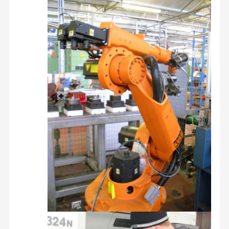
شرکت تجهیزات مکانیکی گوانگژو Jingzhishang Co.,
Ltd
شرکت ما در سال 2011 تاسیس شد و از آن زمان به
فروش قطعات حفاری اختصاص یافته است. ما متعهد به ارائه
خونه
محصولات
درباره ما
تور کارخانه
محصولات با کیفیت بالا و خدمات عالی به مشتریان در سراسر
جهان هستیم.
ما در طیف گسترده ای از قطعات سیستم خنک کننده حفاری
تخصص داریم، از جمله کمپرسورهای تهویه مطبوع، تهویه
مطبوع، تبخیرگرهای تهویه مطبوع، موتورهای بادی، هسته های