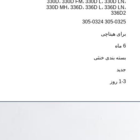
330D، 330D FM، 330D L، 330D LN،
330D MH، 336D، 336D L، 336D LN،
336D2
305-0325 305-0324
برای هیتاچی
6 ماه
بسته بندی خنثی
جدید
1-3 روز