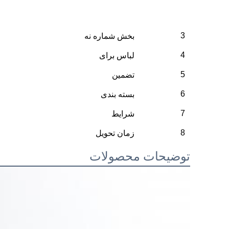
3
بخش شماره نه
4
لباس برای
5
تضمین
6
بسته بندی
7
شرایط
8
زمان تحویل
توضیحات محصولات