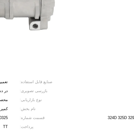
صنایع قابل استفاده:
تعمیر
بازرسی تصویری:
در د
نوع بازاریابی:
محصول 
نام بخش:
کمپرس
324D 325D 
قسمت شماره:
 305-0324
پرداخت:
TT