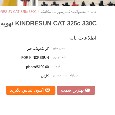
خانه
>
محصولات
>
کمپرسور بیل مکانیکی
>
KINDRESUN CAT 325c 330C تهویه مطبوع کمپرسور 3050324 305
KINDRESUN CAT 325c 330C تهویه مطبوع کمپرسور 3050324 305-0324 336D2
اطلاعات پایه
محل منبع:
گوانگدونگ، چین
نام تجاری:
FOR KINDRESUN
قیمت:
$100.00/pieces
جزئیات بسته بندی:
کارتن
بهترین قیمت
اکنون تماس بگیرید