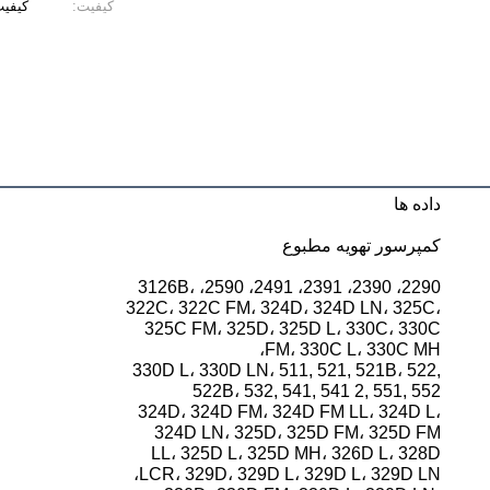
کیفیت:
کیفیت
داده ها
کمپرسور تهویه مطبوع
2290، 2390، 2391، 2491، 2590، 3126B،
322C، 322C FM، 324D، 324D LN، 325C،
325C FM، 325D، 325D L، 330C، 330C
FM، 330C L، 330C MH،
330D L، 330D LN، 511, 521, 521B، 522,
522B، 532, 541, 541 2, 551, 552
324D، 324D FM، 324D FM LL، 324D L،
324D LN، 325D، 325D FM، 325D FM
LL، 325D L، 325D MH، 326D L، 328D
LCR، 329D، 329D L، 329D L، 329D LN،