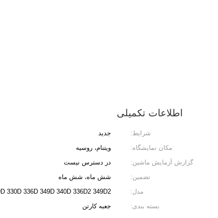
اطلاعات تکمیلی
شرایط:
جدید
مکان نمایشگاه:
ویتنام، روسیه
گزارش آزمایش ماشین:
در دسترس نیست
تضمین:
شش ماه، شش ماه
مدل:
329D 330D 336D 349D 340D 336D2 349D2
بسته بندی:
جعبه کارتن