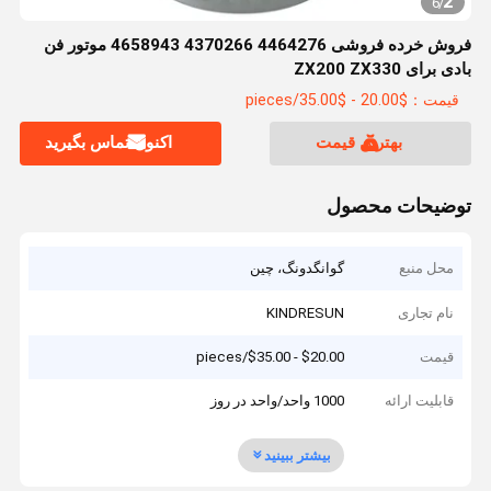
2
6
/
فروش خرده فروشی 4464276 4370266 4658943 موتور فن
بادی برای ZX200 ZX330
قیمت：$20.00 - $35.00/pieces
بهترین قیمت
اکنون تماس بگیرید
توضیحات محصول
محل منبع
گوانگدونگ، چین
نام تجاری
KINDRESUN
قیمت
$20.00 - $35.00/pieces
قابلیت ارائه
1000 واحد/واحد در روز
بیشتر ببینید