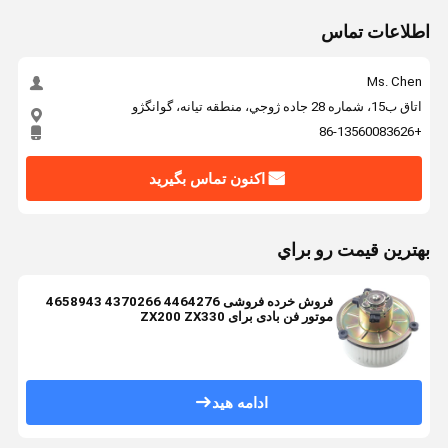
اطلاعات تماس
Ms. Chen
اتاق ب15، شماره 28 جاده ژوجي، منطقه تيانه، گوانگژو
+86-13560083626
اکنون تماس بگیرید
بهترين قيمت رو براي
فروش خرده فروشی 4464276 4370266 4658943
موتور فن بادی برای ZX200 ZX330
ادامه هید