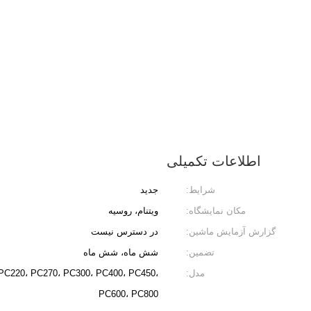
اطلاعات تکمیلی
شرایط:
جدید
مکان نمایشگاه:
ویتنام، روسیه
گزارش آزمایش ماشین:
در دسترس نیست
تضمین:
شش ماه، شش ماه
مدل:
PC220، PC270، PC300، PC400، PC450،
PC600، PC800