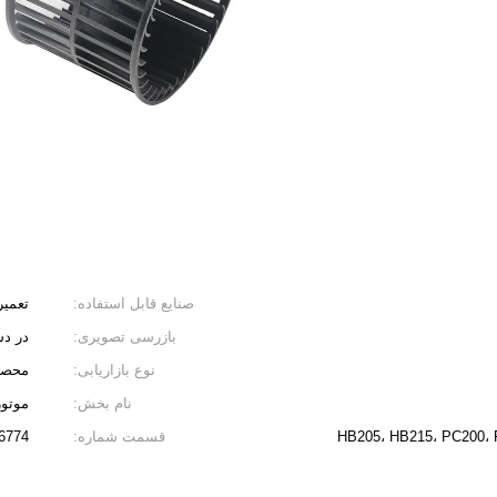
صنایع قابل استفاده:
تعمیر
بازرسی تصویری:
در د
نوع بازاریابی:
محصول 
نام بخش:
موتور
HB205، HB215، PC200، 
قسمت شماره:
14514331