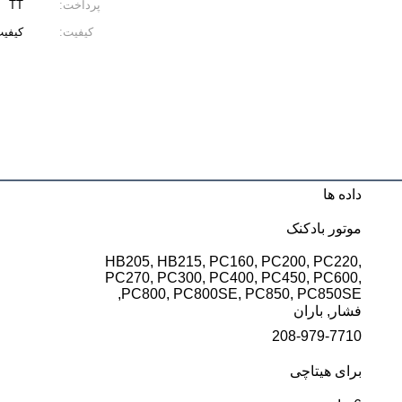
پرداخت:
TT
کیفیت:
کیفیت
داده ها
موتور بادکنک
HB205, HB215, PC160, PC200, PC220,
PC270, PC300, PC400, PC450, PC600,
PC800, PC800SE, PC850, PC850SE,
فشار, باران
208-979-7710
برای هیتاچی