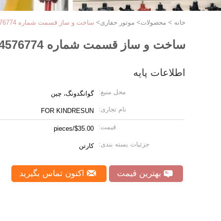
خانه
>
محصولات
>
موتور حفاری
>
ساخت و ساز قسمت شماره 14576774 14514331 حفاری هواگرمکننده موتور انفجاری
ساخت و ساز قسمت شماره 14576774 14514331 حفاری هواگرمکننده موتور انفجاری
اطلاعات پایه
محل منبع:
گوانگدونگ، چین
نام تجاری:
FOR KINDRESUN
قیمت:
$35.00/pieces
جزئیات بسته بندی:
کارتن
بهترین قیمت
اکنون تماس بگیرید