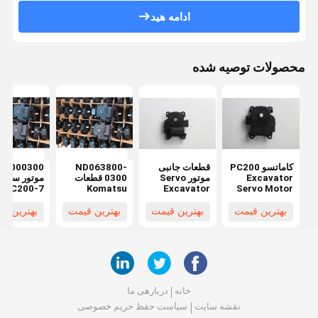
ادامه هید
محصولات توصیه شده
کاماتسو PC200
قطعات جانبی
ND063800-
38000300
Excavator
موتور Servo
0300 قطعات
موتور سرو
y PC200-7
Komatsu
Excavator
Servo Motor
0636004580
برای ZX200-
Digger قطعات
قطعات
ND063600-
5G SY215-8
موتور سرو برای
Excavator
بهترین قیمت
بهترین قیمت
بهترین قیمت
بهترین ق
Komatsu
PC200-8MO
LG922D
4580 063800-
PC200-10
0300
خانه
دربارهی ما
نقشه سایت
سیاست حفظ حریم خصوصی