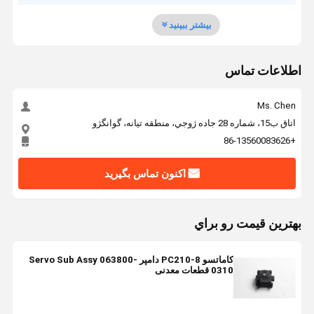
بیشتر ببینید
اطلاعات تماس
Ms. Chen
اتاق ب15، شماره 28 جاده ژوجي، منطقه تيانه، گوانگژو
+86-13560083626
اکنون تماس بگیرید
بهترين قيمت رو براي
کاماتسو PC210-8 دامپر Servo Sub Assy 063800-
0310 قطعات معدنی