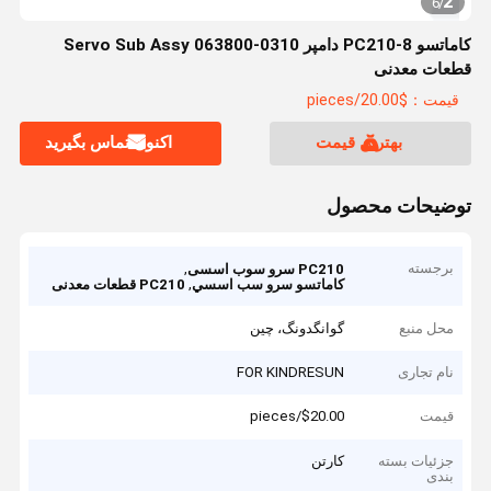
2
6
/
کاماتسو PC210-8 دامپر Servo Sub Assy 063800-0310
قطعات معدنی
قیمت：$20.00/pieces
بهترین قیمت
اکنون تماس بگیرید
توضیحات محصول
برجسته
,
PC210 سرو سوب اسسی
,
کاماتسو سرو سب اسسي
PC210 قطعات معدنی
محل منبع
گوانگدونگ، چین
نام تجاری
FOR KINDRESUN
قیمت
$20.00/pieces
جزئیات بسته
کارتن
بندی