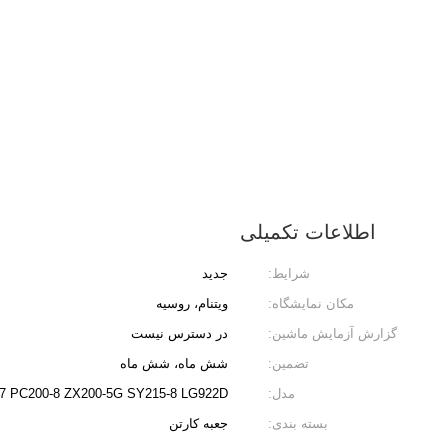
اطلاعات تکمیلی
شرایط:
جدید
مکان نمایشگاه:
ویتنام، روسیه
گزارش آزمایش ماشین:
در دسترس نیست
تضمین:
شش ماه، شش ماه
مدل:
7 PC200-8 ZX200-5G SY215-8 LG922D
بسته بندی:
جعبه کارتن