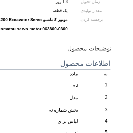
زمان تحویل:
1-3 روز
مقدار تولیدی:
یک قطعه
برجسته کردن:
موتور کاماتسو PC200 Excavator Servo,موتور سرواوی حفاری 063800-0300,موتور سرو کاماتسو 063800-0300
komatsu servo motor 063800-0300
توضیحات محصول
اطلاعات محصول
نه
ماده
1
نام
2
مدل
3
بخش شماره نه
4
لباس برای
5
تضمین