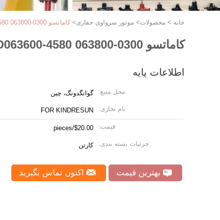
خانه
>
محصولات
>
موتور سرواوی حفاری
>
کاماتسو PC200 Excavator Servo Motor 0636004580 ND063600-4580 063800-0300
کاماتسو PC200 Excavator Servo Motor 0636004580 ND063600-4580 063800-0300
اطلاعات پایه
محل منبع:
گوانگدونگ، چین
نام تجاری:
FOR KINDRESUN
قیمت:
$20.00/pieces
جزئیات بسته بندی:
کارتن
بهترین قیمت
اکنون تماس بگیرید